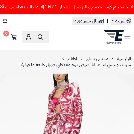
تخدم كود الخصم و التوصيل المجاني " N7 " إلا إذا طلبت قطعتين أو أكثر 👀🔥
العربية
|
ريال سعودي
0
ESEVEN STORE
الرئيسية
ملابس نسائي
اطقم
سيت دولتشي اند غابانا قميص بيجامة قطني طويل طبعة ماجوليكا