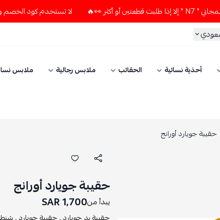
لا تستخدم كود الخصم و التوصيل المجاني " N7 " إلا إذا طلبت قطعتين
ي
أحذية نسائية
الحقائب
ملابس رجالية
ملابس نسائي
ة جويارد أورانج
حقيبة جويارد أورانج
1,700 SAR
يبدأ من
حقيبة يد جويارد ,
حقيبة جويارد ,
شنطة يد ج