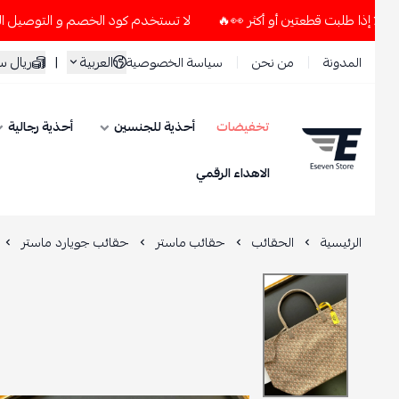
لا تستخدم كود الخصم و التوصيل المجاني " N7 " إلا إذا طلبت قطعتين أو أكثر 👀🔥
العربية
|
ريال سعود
المدونة
من نحن
سياسة الخصوصية
تخفيضات
أحذية للجنسين
أحذية رجالية
ESEVEN STORE
الاهداء الرقمي
الرئيسية
الحقائب
حقائب ماستر
حقائب جويارد ماستر
حقيب