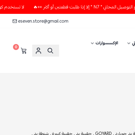
 أو أكثر 👀🔥
لا تستخدم كود الخصم و التوصيل المجاني " N7 " 
eseven.store@gmail.com
الإكسسوارات
0
ويارد ,
GOYARD ,
حقيبة يد ,
حقيبة كبيرة ,
شنطة يد ,