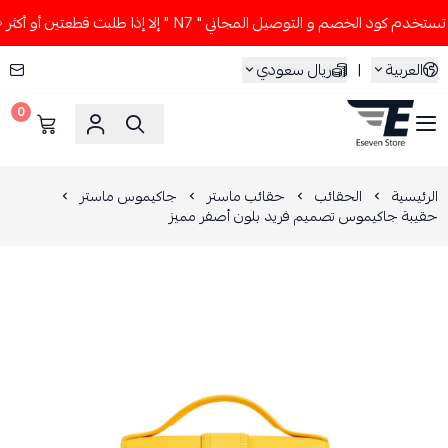
م كود الخصم و التوصيل المجاني " N7 " إلا إذا طلبت قطعتين أو أكثر 👀🔥
العربية
|
ريال سعودي
0
ESEVEN STORE
الرئيسية
الحقائب
حقائب ماستر
جاكيموس ماستر
حقيبة جاكيموس تصميم فريد بلون أصفر مميز