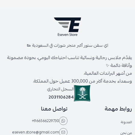
اي سفن ستور أكبر متجر شوزات في السعودية 👟
يقدّم ملابس رجالية ونسائية تناسب احتياجك اليومي، بجودة مضمونة
وأناقة دائمة ✨
من أشهر البراندات العالمية،
وسعداء بخدمة أكثر من 300,000 عميل حول المملكة.
السجل التجاري
2031106284
روابط مهمة
تواصل معنا
+966566229730
المدونة
eseven.store@gmail.com
من نحن