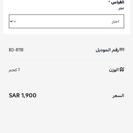
القياس
*
اختر
رقم الموديل
BD-8118
الوزن
1 كجم
1,900 SAR
السعر