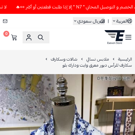
مجاني " N7 " إلا إذا طلبت قطعتين أو أكثر 👀🔥
لا تستخدم كود
العربية
|
ريال سعودي
0
ESEVEN STORE
الرئيسية
ملابس نسائي
شالات وسكارف
سكارف للرأس ديور معرق وايت ودارك بلو