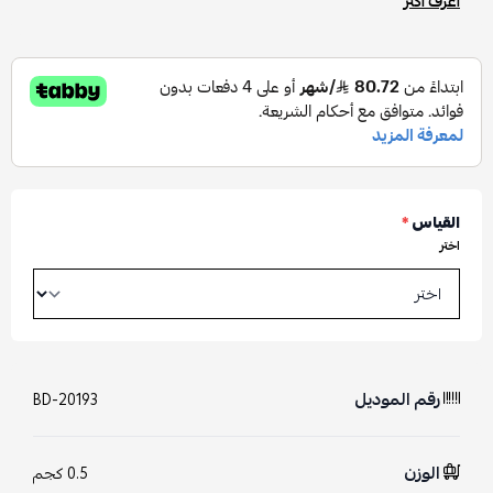
اعرف أكثر
القياس
*
اختر
رقم الموديل
BD-20193
الوزن
0.5 كجم