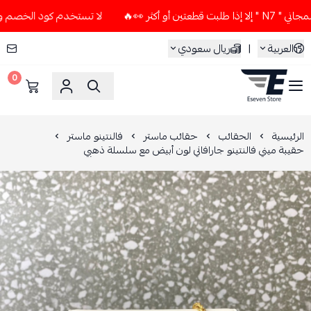
كثر 👀🔥
لا تستخدم كود الخصم و التوصيل المجاني " N7 " إلا إ
العربية
|
ريال سعودي
0
ESEVEN STORE
الرئيسية
الحقائب
حقائب ماستر
فالنتينو ماستر
حقيبة ميني فالنتينو جارافاني لون أبيض مع سلسلة ذهبي