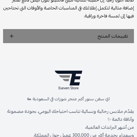
طابعًا أنثويًا راقيًا. إن حقيبة نسائية ميني فالنتينو بلون أبيض لامع تعتبر
إضافة مثالية لتكمل إطلالتك في المناسبات الخاصة والأوقات التي تحتاجين
فيها إلى لمسة فاخرة وراقية.
تقييمات المنتج
اي سفن ستور أكبر متجر شوزات في السعودية 👟
يقدّم ملابس رجالية ونسائية تناسب احتياجك اليومي، بجودة مضمونة
وأناقة دائمة ✨
من أشهر البراندات العالمية،
وسعداء بخدمة أكثر من 300,000 عميل حول المملكة.