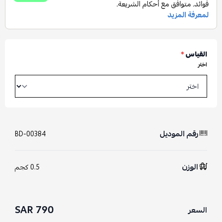
القياس
*
اختر
رقم الموديل
BD-00384
الوزن
0.5 كجم
790 SAR
السعر