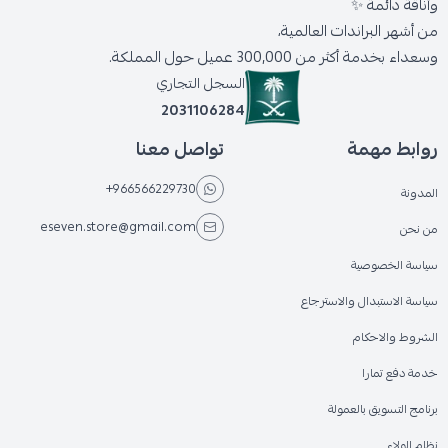
وأناقة دائمة ✨
من أشهر البراندات العالمية،
وسعداء بخدمة أكثر من 300,000 عميل حول المملكة.
السجل التجاري
2031106284
روابط مهمة
تواصل معنا
+966566229730
المدونة
eseven.store@gmail.com
من نحن
سياسة الخصوصية
سياسة الاستبدال والاسترجاع
الشروط والاحكام
خدمة دفع تمارا
برنامج التسويق بالعمولة
نظام الولاء