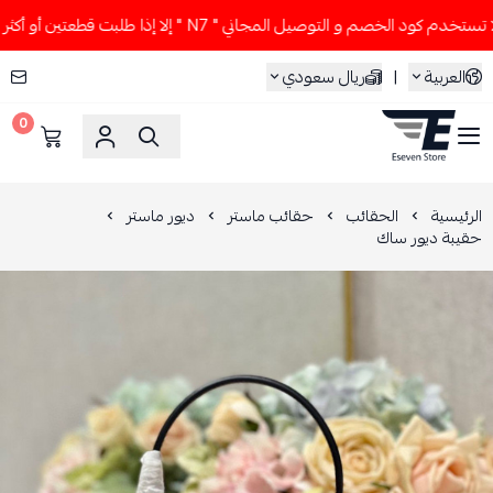
 كود الخصم و التوصيل المجاني " N7 " إلا إذا طلبت قطعتين أو أكثر 👀🔥
العربية
|
ريال سعودي
0
ESEVEN STORE
الرئيسية
الحقائب
حقائب ماستر
ديور ماستر
حقيبة ديور ساك