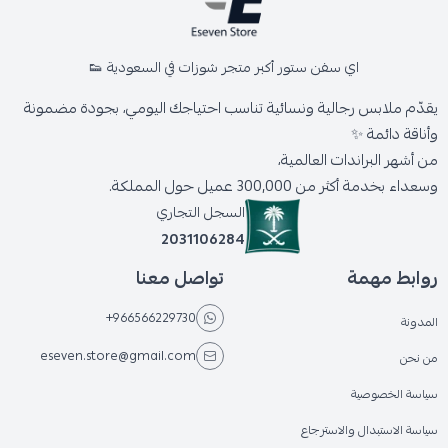
اي سفن ستور أكبر متجر شوزات في السعودية 👟
يقدّم ملابس رجالية ونسائية تناسب احتياجك اليومي، بجودة مضمونة
وأناقة دائمة ✨
من أشهر البراندات العالمية،
وسعداء بخدمة أكثر من 300,000 عميل حول المملكة.
السجل التجاري
2031106284
روابط مهمة
تواصل معنا
+966566229730
المدونة
eseven.store@gmail.com
من نحن
سياسة الخصوصية
سياسة الاستبدال والاسترجاع