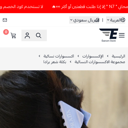
ر 👀🔥
لا تستخدم كود الخصم و التوصيل المجاني " N7 " إلا إذ
العربية
|
ريال سعودي
0
ESEVEN STORE
الرئيسية
الإكسسوارات
اكسسوارات نسائية
مجموعة الاكسسوارات النسائية
بكلة شعر برادا