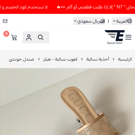
👀🔥
لا تستخدم كود الخصم و التوصيل المجاني " N7 " إلا إذا 
العربية
|
ريال سعودي
0
ESEVEN STORE
الرئيسية
أحذية نسائية
كعوب نسائية - هيلز
صندل جوتشي