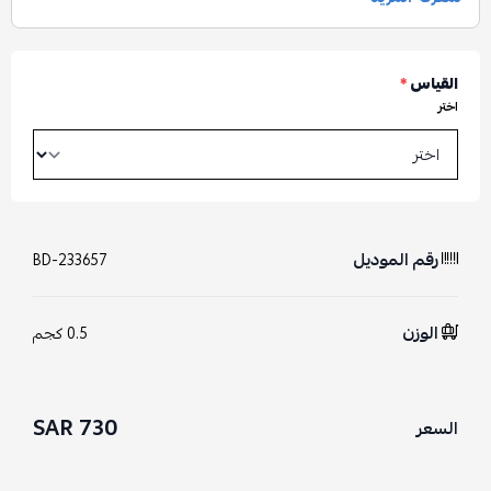
القياس
*
اختر
رقم الموديل
BD-233657
الوزن
0.5 كجم
730 SAR
السعر