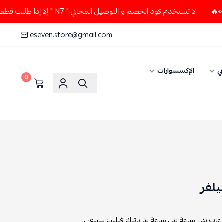
لا تستخدم كود الخصم و التوصيل المجاني " N7 " إلا إذا طلبت قطعتين أو أكثر 👀🔥
eseven.store@gmail.com
ي
الإكسسوارات
0
يلفر
ات يد ,
ساعة يد ,
ساعة يد باتيك فيليب سيلفر ,