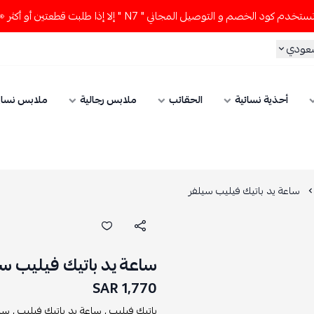
الخصم و التوصيل المجاني " N7 " إلا إذا طلبت قطعتين أو أكثر 👀🔥
سعودي
أحذية نسائية
الحقائب
ملابس رجالية
ملابس نسائ
ساعة يد باتيك فيليب سيلفر
ساعة يد باتيك فيليب س
1,770 SAR
باتيك فيليب ,
ساعة يد باتيك فيليب ,
ساع