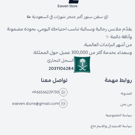
اي سفن ستور أكبر متجر شوزات في السعودية 👟
يقدّم ملابس رجالية ونسائية تناسب احتياجك اليومي، بجودة مضمونة
وأناقة دائمة ✨
من أشهر البراندات العالمية،
وسعداء بخدمة أكثر من 300,000 عميل حول المملكة.
السجل التجاري
2031106284
روابط مهمة
تواصل معنا
+966566229730
المدونة
eseven.store@gmail.com
من نحن
سياسة الخصوصية
سياسة الاستبدال والاسترجاع