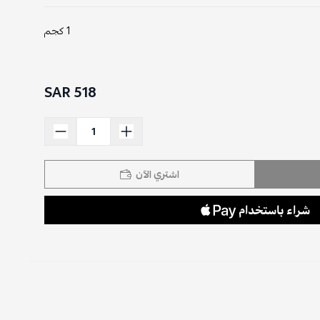
1 كجم
518 SAR
اشتري الآن