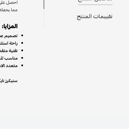
احصل على م
مما يجعله ا
تقييمات المنتج
المزايا:
تصميم عص
راحة استثنا
تقنية متقد
مناسب لل
متعدد الا
سنيكرز نايكي بلايزر الآن مت