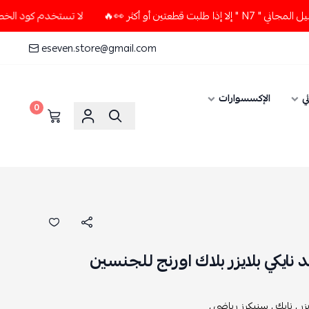
 أكثر 👀🔥
لا تستخدم كود الخصم و التوصيل المجاني " N7 " إل
eseven.store@gmail.com
ي
الإكسسوارات
0
نايكي بلايزر بلاك اورنج للجنسين
زر ,
نايك ,
سنيكرز رياضي ,