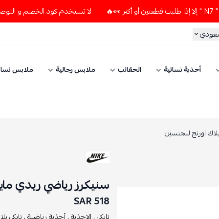
لا تستخدم كود الخصم و التوصيل المجاني " N7 " إلا إذا طلبت قطعتين أو
سعودي
أحذية نسائية
الحقائب
ملابس رجالية
ملابس نسائ
بلاك اورنج للجنسين
سنيكرز رياضي ريدي مايد 
518 SAR
نايكي ,
الاحذية ,
أحذية رياضية ,
نايكي بلاي