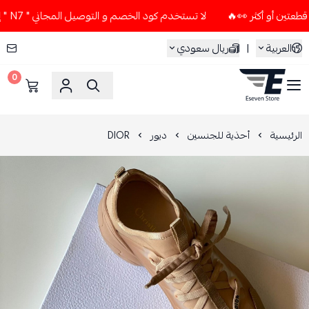
لا تستخدم كود الخصم و التوصيل المجاني " N7 " إلا إذا طلبت قطعتين أو أكثر 👀🔥
العربية
|
ريال سعودي
0
ESEVEN STORE
الرئيسية
أحذية للجنسين
ديور
DIOR