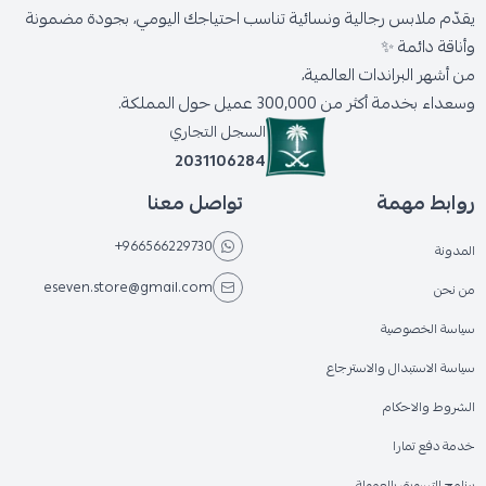
يقدّم ملابس رجالية ونسائية تناسب احتياجك اليومي، بجودة مضمونة
وأناقة دائمة ✨
من أشهر البراندات العالمية،
وسعداء بخدمة أكثر من 300,000 عميل حول المملكة.
السجل التجاري
2031106284
روابط مهمة
تواصل معنا
+966566229730
المدونة
eseven.store@gmail.com
من نحن
سياسة الخصوصية
سياسة الاستبدال والاسترجاع
الشروط والاحكام
خدمة دفع تمارا
برنامج التسويق بالعمولة