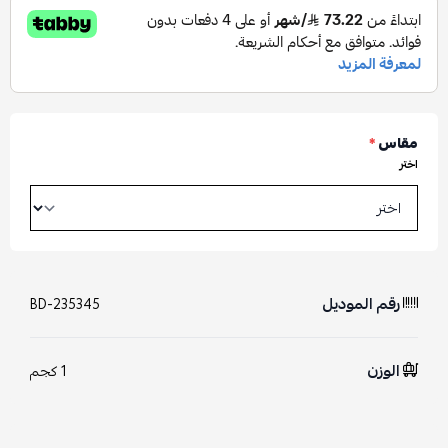
مقاس
*
اختر
رقم الموديل
BD-235345
الوزن
1 كجم