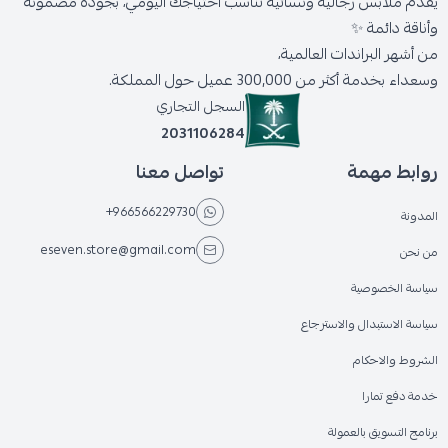
يقدّم ملابس رجالية ونسائية تناسب احتياجك اليومي، بجودة مضمونة
وأناقة دائمة ✨
من أشهر البراندات العالمية،
وسعداء بخدمة أكثر من 300,000 عميل حول المملكة.
السجل التجاري
2031106284
روابط مهمة
تواصل معنا
+966566229730
المدونة
eseven.store@gmail.com
من نحن
سياسة الخصوصية
سياسة الاستبدال والاسترجاع
الشروط والاحكام
خدمة دفع تمارا
برنامج التسويق بالعمولة