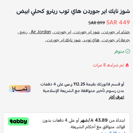
شوز نايك اير جوردن هاي توب ريترو كحلي ابيض
449 SAR
899 SAR
حذاء اير جوردن ,
شوز اير جوردن ,
اير جوردن ,
Air Jordan ,
ريترو ,
جزمة اير جوردن ,
هاي توب ,
شوز نايك اير جوردن ,
متوفر
تم شراءه
8
مرات
أو قسم فاتورتك بقيمة
112.25 ر.س
على
4
دفعات
بدون رسوم تأخير، متوافقة مع الشريعة الإسلامية
اعرف أكثر