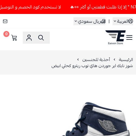
لا تستخدم كود الخصم و التوصيل المجاني " N7 " إلا إذا طلبت قطعتين أ
العربية
|
ريال سعودي
0
ESEVEN STORE
الرئيسية
أحذية للجنسين
شوز نايك اير جوردن هاي توب ريترو كحلي ابيض