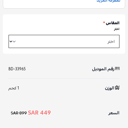
المقاس
*
اختر
رقم الموديل
BD-33965
الوزن
1 كجم
449 SAR
السعر
899 SAR