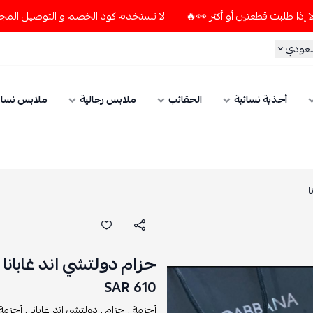
لا تستخدم كود الخصم و التوصيل المجاني " N7 " إلا إذا طلبت قطعتين أو أكثر 👀🔥
سعودي
أحذية نسائية
الحقائب
ملابس رجالية
ملابس نسائ
ا
حزام دولتشي اند غابانا
610 SAR
أحزمة ,
حزام ,
دولتشي اند غابانا ,
أحزمة