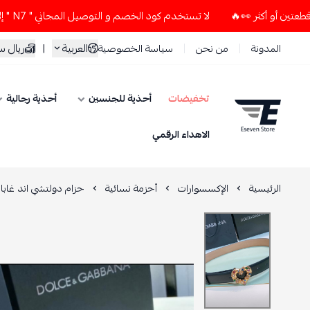
لا تستخدم كود الخصم و التوصيل المجاني " N7 " إلا إذا طلبت قطعتين أو أكثر 👀🔥
العربية
|
ريال 
المدونة
من نحن
سياسة الخصوصية
تخفيضات
أحذية للجنسين
أحذية رجالية
ESEVEN STORE
الاهداء الرقمي
الرئيسية
الإكسسوارات
أحزمة نسائية
حزام دولتشي اند غابان