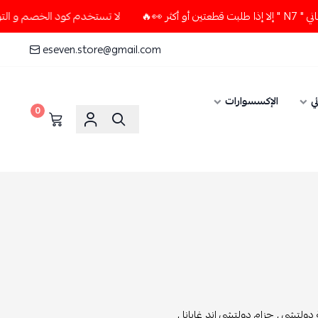
لا تستخدم كود الخصم و التوصيل المجاني " N7 " إلا إذا طلبت قطعتي
eseven.store@gmail.com
ي
الإكسسوارات
0
 دولتشي ,
حزام دولتشي اند غابانا ,