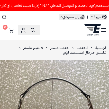
 كود الخصم و التوصيل المجاني " N7 " إلا إذا طلبت قطعتين أو أكثر 👀🔥
العربية
|
ريال سعودي
0
ESEVEN STORE
الرئيسية
الحقائب
حقائب ماستر
فالنتينو ماستر
فالنتينو جارافاني ايمبيلاشد لوكو