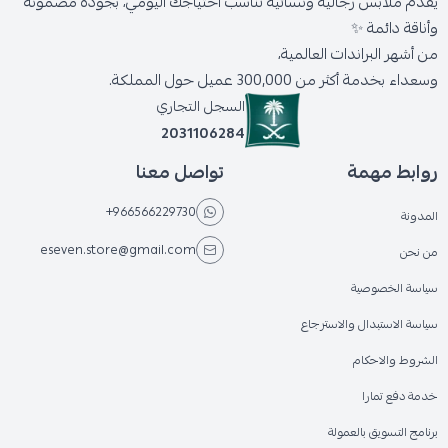
يقدّم ملابس رجالية ونسائية تناسب احتياجك اليومي، بجودة مضمونة
وأناقة دائمة ✨
من أشهر البراندات العالمية،
وسعداء بخدمة أكثر من 300,000 عميل حول المملكة.
السجل التجاري
2031106284
روابط مهمة
تواصل معنا
+966566229730
المدونة
eseven.store@gmail.com
من نحن
سياسة الخصوصية
سياسة الاستبدال والاسترجاع
الشروط والاحكام
خدمة دفع تمارا
برنامج التسويق بالعمولة