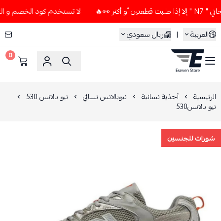
🔥
لا تستخدم كود الخصم و التوصيل المجاني " N7 " إلا إذا طل
العربية
|
ريال سعودي
0
ESEVEN STORE
الرئيسية
أحذية نسائية
نيوبالانس نسائي
نيو بالانس 530
نيو بالانس530
شوزات للجنسين