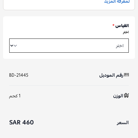
القياس
*
اختر
رقم الموديل
BD-21445
الوزن
1 كجم
460 SAR
السعر