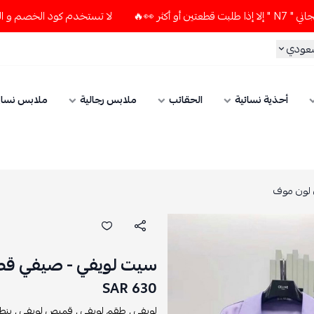
لا تستخدم كود الخصم و التوصيل المجاني " N7 " إلا إذا طلبت قطع
سعودي
أحذية نسائية
الحقائب
ملابس رجالية
ملابس نسائ
 لون موف
سيت لويفي - صيفي قط
630 SAR
لويفي ,
طقم لويفي ,
قميص لويفي ,
بنط