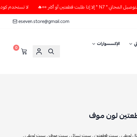
تين أو أكثر 👀🔥
لا تستخدم كود الخصم و التوصيل المجاني " N7
eseven.store@gmail.com
ي
الإكسسوارات
0
عتين لون موف
ال لويفي ,
سيت قطعتين ,
سيت نسائي ,
سيت موف ,
سيت لويفي ,