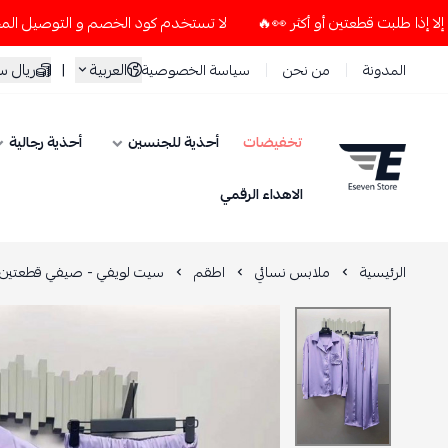
لا تستخدم كود الخصم و التوصيل المجاني " N7 " إلا إذا طلبت قطعتين أو أكثر 👀🔥
العربية
|
ريال 
المدونة
من نحن
سياسة الخصوصية
تخفيضات
أحذية للجنسين
أحذية رجالية
ESEVEN STORE
الاهداء الرقمي
الرئيسية
ملابس نسائي
اطقم
سيت لويفي - صيفي قطعتين