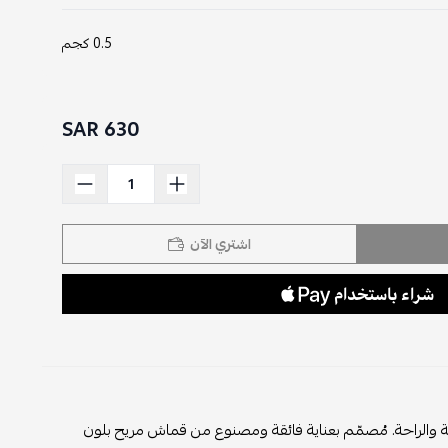
0.5 كجم
630 SAR
اشتري الآن
قة والراحة. مُصمّم بعناية فائقة ومصنوع من قماش مريح بلون