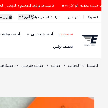
لا تستخدم كود الخصم و التوصيل المجاني " N7 " إلا إذا طلبت قطعتين أو أكثر 👀🔥
العربية
|
ريال سعود
المدونة
من نحن
سياسة الخصوصية
تخفيضات
أحذية للجنسين
أحذية رجالية
ESEVEN STORE
الاهداء الرقمي
الرئيسية
الحقائب
حقائب
حقائب هيرميس
حقيبة هيرميس