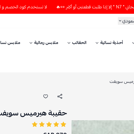
لا تستخدم كود الخصم و التوصيل المجاني " N7 " إلا إذا طلبت قطعتين أو 
ي
أحذية نسائية
الحقائب
ملابس رجالية
ملابس نسائي
 سويفت
حقيبة هيرميس سويفت