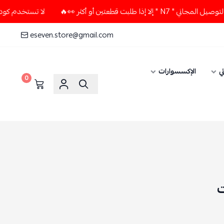
أكثر 👀🔥
لا تستخدم كود الخصم و التوصيل المجاني " N7 " إلا 
eseven.store@gmail.com
الإكسسوارات
0