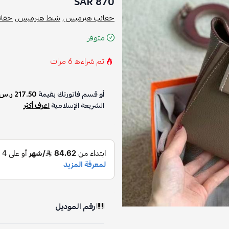
870 SAR
حقائب هيرميس ,
شنط هيرميس ,
حقائب ,
ش
متوفر
تم شراءه
6
مرات
أو قسم فاتورتك بقيمة
217.50 ر.س
على
الشريعة الإسلامية
اعرف أكثر
رقم الموديل