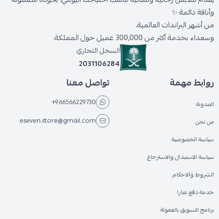
وأناقة دائمة ✨
من أشهر البراندات العالمية،
وسعداء بخدمة أكثر من 300,000 عميل حول المملكة.
السجل التجاري
2031106284
روابط مهمة
تواصل معنا
+966566229730
المدونة
eseven.store@gmail.com
من نحن
سياسة الخصوصية
سياسة الاستبدال والاسترجاع
الشروط والاحكام
خدمة دفع تمارا
برنامج التسويق بالعمولة