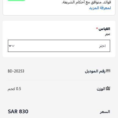
القياس
*
اختر
رقم الموديل
BD-20253
الوزن
0.5 كجم
830 SAR
السعر