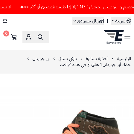
اني " N7 " إلا إذا طلبت قطعتين أو أكثر 👀🔥
لا تستخدم كود ا
العربية
|
ريال سعودي
0
ESEVEN STORE
الرئيسية
أحذية نسائية
نايكي نسائي
اير جوردن
حذاء أير جوردان 1 هاي أوجي هاند كرافتد