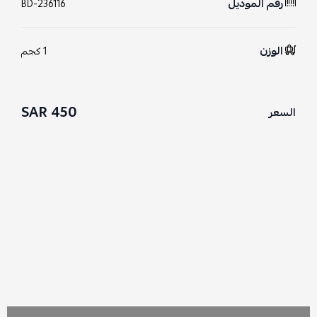
رقم الموديل
BD-236116
الوزن
1 كجم
450 SAR
السعر