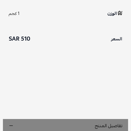
الوزن
1 كجم
510 SAR
السعر
تفاصيل المنتج