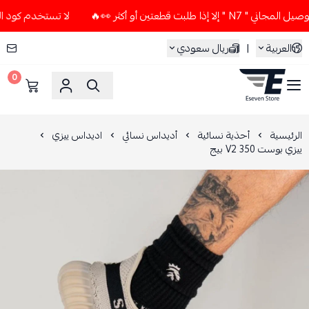
لبت قطعتين أو أكثر 👀🔥
لا تستخدم كود الخصم و التوصيل المج
العربية
|
ريال سعودي
0
ESEVEN STORE
الرئيسية
أحذية نسائية
أديداس نسائي
اديداس ييزي
ييزي بوست 350 V2 بيج