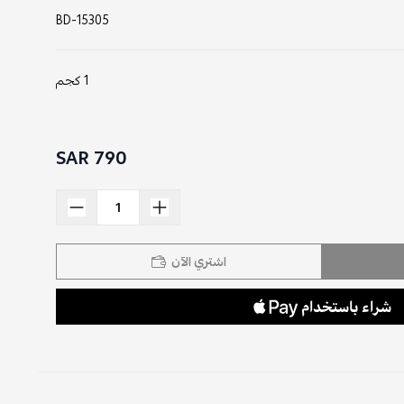
BD-15305
1 كجم
790 SAR
اشتري الآن