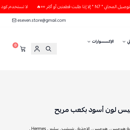
ين أو أكثر 👀🔥
لا تستخدم كود الخصم و التوصيل المجاني " N7
eseven.store@gmail.com
ي
الإكسسوارات
0
س لون أسود بكعب مريح
ة هيرميس ,
هيرميس ,
الاحذية ,
شبشب ,
سليبر ,
Hermes ,