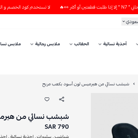
لا تستخدم كود الخصم و التوصيل المجاني " N7 " إلا إذا طلبت قطعت
سعودي
أحذية نسائية
الحقائب
ملابس رجالية
ملابس نسائ
شبشب نسائي من هيرميس لون أسود بكعب مريح
شبشب نسائي من هيرمي
790 SAR
شباشب ,
سليبرات ,
احذية نسائية ,
احذي