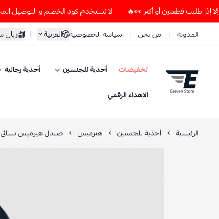
لا تستخدم كود الخصم و التوصيل المجاني " N7 " إلا إذا طلبت قطعتين أو أكثر 👀🔥
العربية
|
ريال 
المدونة
من نحن
سياسة الخصوصية
تخفيضات
أحذية للجنسين
أحذية رجالية
ESEVEN STORE
الاهداء الرقمي
الرئيسية
أحذية للجنسين
هيرميس
صندل هيرميس نسائي