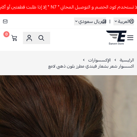
م كود الخصم و التوصيل المجاني " N7 " إلا إذا طلبت قطعتين أو أكثر 👀🔥
العربية
|
ريال سعودي
0
ESEVEN STORE
الرئيسية
الإكسسوارات
اكسسوار شعر بشعار فيندي مطرز بلون ذهبي لامع