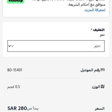
التغليف
*
اختر
رقم الموديل
BD-15401
الوزن
0.5 كجم
280 SAR
يبدأ من
السعر