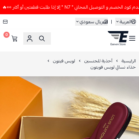
 و التوصيل المجاني " N7 " إلا إذا طلبت قطعتين أو أكثر 👀🔥
العربية
|
ريال سعودي
0
ESEVEN STORE
الرئيسية
أحذية للجنسين
لويس فيتون
حذاء نسائي لويس فويتون