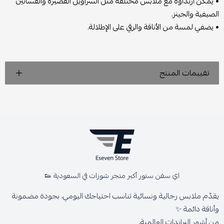
• يمكن ارتداؤه مع ملابس مختلفة مثل السراويل القصيرة والفساتين
الصيفية والجينز.
• يضفي لمسة من الأناقة والرقي على الإطلالة.
تقييمات المنتج
اي سفن ستور أكبر متجر شوزات في السعودية 👟
يقدّم ملابس رجالية ونسائية تناسب احتياجك اليومي، بجودة مضمونة
وأناقة دائمة ✨
من أشهر البراندات العالمية،