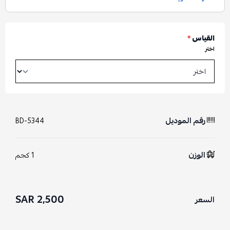
القياس
*
اختر
رقم الموديل
BD-5344
الوزن
1 كجم
2,500 SAR
السعر