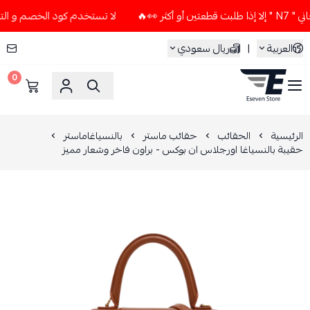
👀🔥
لا تستخدم كود الخصم و التوصيل المجاني " N7 " إلا إذا 
العربية
|
ريال سعودي
0
ESEVEN STORE
الرئيسية
الحقائب
حقائب ماستر
بالنسياغاماستر
حقيبة بالنسياغا اورجلاس ان بوكس - براون فاخر وشعار مميز