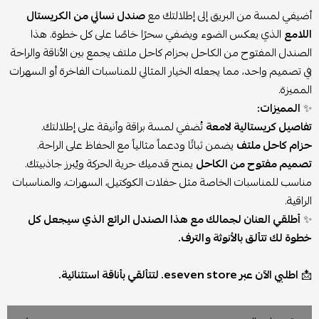
أضيفي لمسة من البريق إلى إطلالتك مع
صندل نسائي من الكريستال
اللامع
الذي يعكس الضوء ويضفي سحرًا خاصًا على كل خطوة. هذا
الصندل المفتوح من الكاحل بحزام كاحل ملتف يجمع بين الأناقة والراحة
في تصميم واحد، مما يجعله الخيار المثالي للمناسبات الفاخرة أو السهرات
المميزة.
✨
المميزات:
تفاصيل كريستالية لامعة
تُضفي لمسة براقة وأنيقة على إطلالتك.
حزام كاحل ملتف
يضمن ثباتًا ودعماً مثالياً مع الحفاظ على الراحة.
تصميم مفتوح من الكاحل
يمنح قدميك حرية الحركة ويُبرز جاذبيتك.
مناسب للمناسبات الخاصة مثل حفلات الكوكتيل، السهرات، والمناسبات
الراقية.
✨
أطلقي العنان لجمالك مع هذا الصندل الرائع الذي سيجعل كل
خطوة لك تتألق بالأنوثة والترف.
📩
اطلبي الآن عبر eseven store. لتتألقي بأناقة استثنائية.