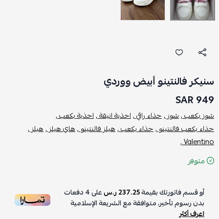
سنيكر فالنتينو أبيض ووردي
949 SAR
شوز بكعب ,
شوز ,
حذاء راقي ,
احذية انيقة ,
احذية بكعب ,
حذاء بكعب فالنتينو ,
حذاء بكعب ,
هيلز فالنتينو ,
هاي هيلز ,
هيلز ,
Valentino ,
متوفر
أو قسم فاتورتك بقيمة
237.25 ر.س
على
4
دفعات
بدون رسوم تأخير، متوافقة مع الشريعة الإسلامية
اعرف أكثر