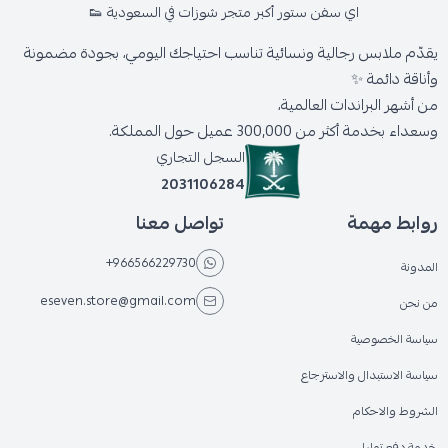
اي سفن ستور أكبر متجر شوزات في السعودية 👟
يقدّم ملابس رجالية ونسائية تناسب احتياجك اليومي، بجودة مضمونة
وأناقة دائمة ✨
من أشهر البراندات العالمية،
وسعداء بخدمة أكثر من 300,000 عميل حول المملكة.
السجل التجاري
2031106284
روابط مهمة
تواصل معنا
+966566229730
المدونة
eseven.store@gmail.com
من نحن
سياسة الخصوصية
سياسة الاستبدال والاسترجاع
الشروط والاحكام
خدمة دفع تمارا