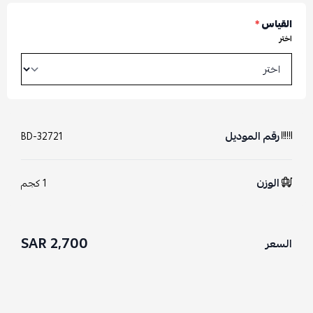
القياس
*
اختر
رقم الموديل
BD-32721
الوزن
1 كجم
2,700 SAR
السعر