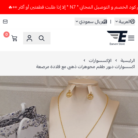
توصيل المجاني " N7 " إلا إذا طلبت قطعتين أو أكثر 👀🔥
لا تس
العربية
|
ريال سعودي
0
ESEVEN STORE
الرئيسية
الإكسسوارات
اكسسوارات ديور طقم مجوهرات ذهبي مع قلادة مرصعة