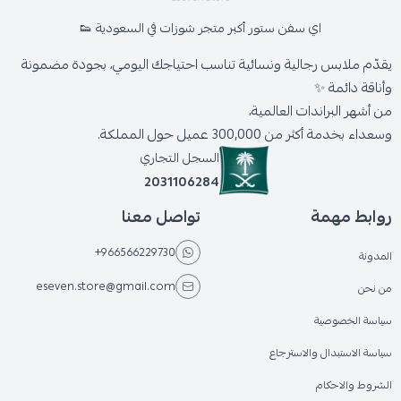
اي سفن ستور أكبر متجر شوزات في السعودية 👟
يقدّم ملابس رجالية ونسائية تناسب احتياجك اليومي، بجودة مضمونة
وأناقة دائمة ✨
من أشهر البراندات العالمية،
وسعداء بخدمة أكثر من 300,000 عميل حول المملكة.
السجل التجاري
2031106284
روابط مهمة
تواصل معنا
+966566229730
المدونة
eseven.store@gmail.com
من نحن
سياسة الخصوصية
سياسة الاستبدال والاسترجاع
الشروط والاحكام