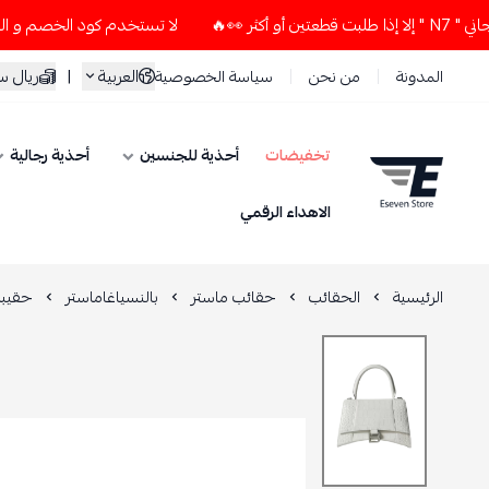
لا تستخدم كود الخصم و التوصيل المجاني " N7 " إلا إذا طلبت ق
العربية
|
ريال 
المدونة
من نحن
سياسة الخصوصية
تخفيضات
أحذية للجنسين
أحذية رجالية
ESEVEN STORE
الاهداء الرقمي
الرئيسية
الحقائب
حقائب ماستر
بالنسياغاماستر
حقيبة