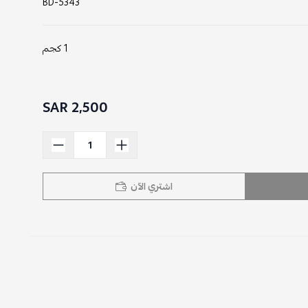
BD-5343
1 كجم
2,500 SAR
اشتري الآن