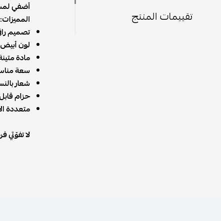
أضفي لمسة 
تقييمات المنتج
المميزات:
تصميم راقي
لون أبيض 
مادة متينة
سعة مناسب
شعار بالنس
حزام قابل 
متعددة ال
لا تفوّتي 