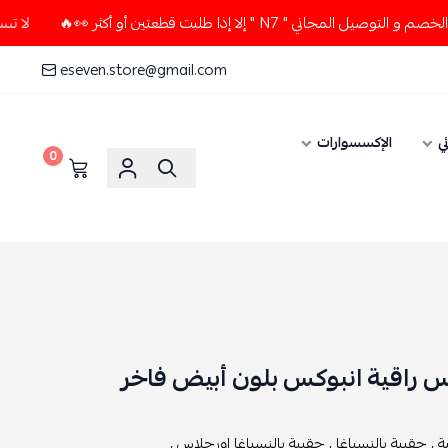
N7 " إلا إذا طلبت قطعتين أو أكثر 👀🔥
لا تستخدم كود الخصم 
eseven.store@gmail.com
ي
الإكسسوارات
0
اس راقية انبوكس بلون أبيض فاخر
 ,
حقيبة بالنسياغا ,
حقيبة بالنسياغا اورجلاس ,