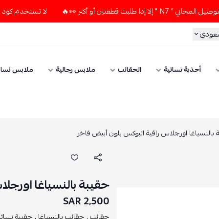
طعتين أو أكثر 👀🔥
لا تستخدم كود الخصم و التوصيل المجاني " 
سعودي
أحذية نسائية
الحقائب
ملابس رجالية
ملابس نسائ
 بالنسياغا اورجلاس راقية انبوكس بلون أبيض فاخر
حقيبة بالنسياغا اورجل
2,500 SAR
حقائب ,
حقائب بالنسياغا ,
حقيبة نسائية