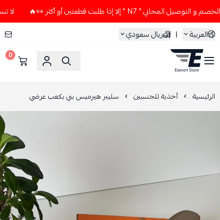
اني " N7 " إلا إذا طلبت قطعتين أو أكثر 👀🔥
لا تستخدم كود 
العربية
|
ريال سعودي
0
ESEVEN STORE
الرئيسية
أحذية للجنسين
سليبر هيرميس بني بكعب عرضي