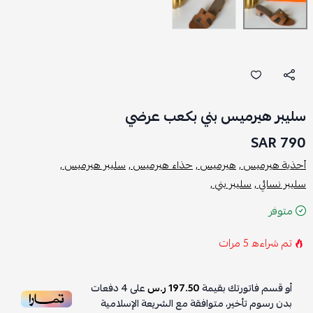
سليبر هيرميس بني بكعب عرضي
790 SAR
أحذية هيرميس ,
هيرميس ,
حذاء هيرميس ,
سليبر هيرميس ,
سليبر نسائي ,
سليبر بني ,
متوفر
تم شراءه
5
مرات
أو قسم فاتورتك بقيمة
197.50 ر.س
على
4
دفعات
بدون رسوم تأخير، متوافقة مع الشريعة الإسلامية