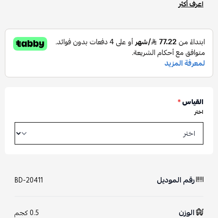
اعرف أكثر
القياس
*
اختر
رقم الموديل
BD-20411
الوزن
0.5 كجم