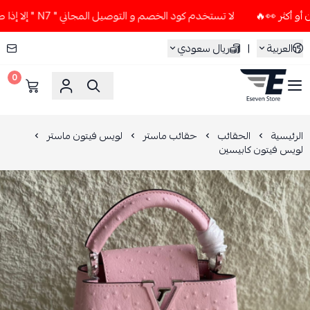
لا تستخدم كود الخصم و التوصيل المجاني " N7 " إلا إذا طلبت قطعتين أو أكثر 👀🔥
العربية
|
ريال سعودي
0
ESEVEN STORE
الرئيسية
الحقائب
حقائب ماستر
لويس فيتون ماستر
لويس فيتون كابيسين