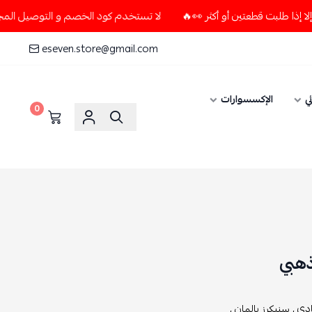
لا تستخدم كود الخصم و التوصيل المجاني " N7 " إلا إذا طلبت قطعتين أو أكثر 👀🔥
eseven.store@gmail.com
ي
الإكسسوارات
0
ذهبي
دي ,
سنيكرز بالمان ,