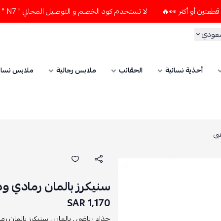
لا تستخدم كود الخصم و التوصيل المجاني " N7 " إلا إذا طلبت قطعتين أو أكثر 👀🔥
سعودي
أحذية نسائية
الحقائب
ملابس رجالية
ملابس نسائ
بي
سنيكرز بالمان رمادي و
1,170 SAR
حذاء رياضي ,
بالمان ,
سنيكرز بالمان رما