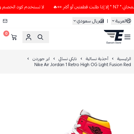
أكثر 👀🔥
لا تستخدم كود الخصم و التوصيل المجاني " N7 " إلا
العربية
|
ريال سعودي
0
ESEVEN STORE
الرئيسية
أحذية نسائية
نايكي نسائي
اير جوردن
Nike Air Jordan 1 Retro High OG Light Fusion Red