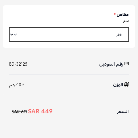
مقاس
*
اختر
رقم الموديل
BD-32125
الوزن
0.5 كجم
449 SAR
السعر
611 SAR