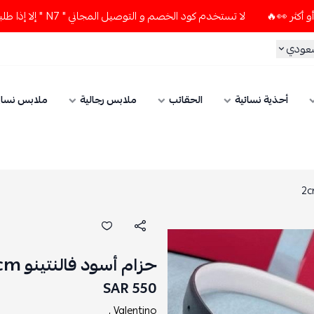
لا تستخدم كود الخصم و التوصيل المجاني " N7 " إلا إذا طلبت قطعتين أو أكثر 👀🔥
سعودي
أحذية نسائية
الحقائب
ملابس رجالية
ملابس نسائ
حزام أسود فالنتينو 2cm
550 SAR
Valentino ,