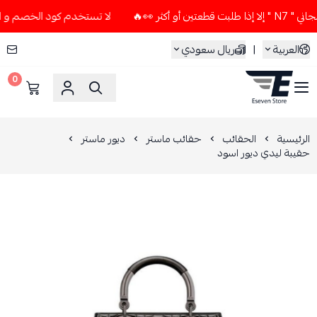
ثر 👀🔥
لا تستخدم كود الخصم و التوصيل المجاني " N7 " إلا إذ
العربية
|
ريال سعودي
0
ESEVEN STORE
الرئيسية
الحقائب
حقائب ماستر
ديور ماستر
حقيبة ليدي ديور اسود