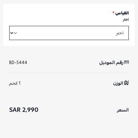
القياس
*
اختر
رقم الموديل
BD-5444
الوزن
1 كجم
2,990 SAR
السعر