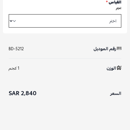
القياس
*
اختر
رقم الموديل
BD-5212
الوزن
1 كجم
2,840 SAR
السعر