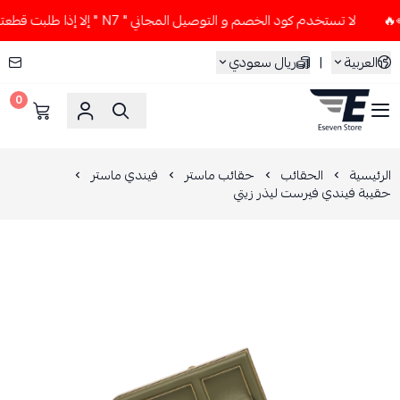
لا تستخدم كود الخصم و التوصيل المجاني " N7 " إلا إذا طلبت قطعتين أو أكثر 👀🔥
العربية
|
ريال سعودي
0
ESEVEN STORE
الرئيسية
الحقائب
حقائب ماستر
فيندي ماستر
حقيبة فيندي فيرست ليذر زيتي