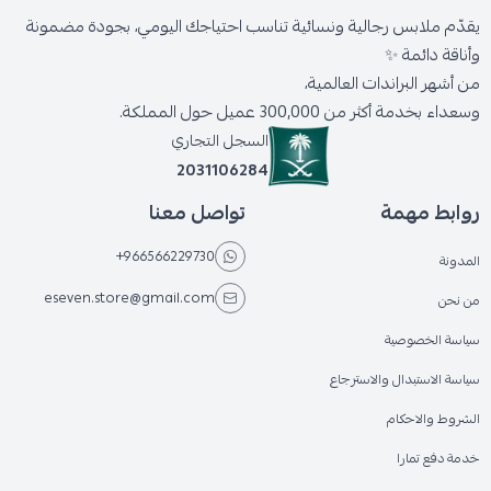
يقدّم ملابس رجالية ونسائية تناسب احتياجك اليومي، بجودة مضمونة
وأناقة دائمة ✨
من أشهر البراندات العالمية،
وسعداء بخدمة أكثر من 300,000 عميل حول المملكة.
السجل التجاري
2031106284
روابط مهمة
تواصل معنا
+966566229730
المدونة
eseven.store@gmail.com
من نحن
سياسة الخصوصية
سياسة الاستبدال والاسترجاع
الشروط والاحكام
خدمة دفع تمارا