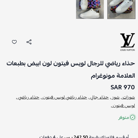
حذاء رياضي للرجال لويس فيتون لون ابيض بطبعات
العلامة مونوغرام
970 SAR
شوزات ,
شوز ,
حذاء جالي ,
حذاء رياضي لويس فيتون ,
حذاء رياضي ,
لويس فيتون ,
متوفر
أو قسم فاتورتك بقيمة
242.50 ر.س
على
4
دفعات