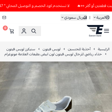
لا تستخدم كود الخصم و التوصيل المجاني " N7 " إلا إذا طلبت قطعتين أو أكثر 👀🔥
العربية
|
ريال سعودي
0
ESEVEN STORE
الرئيسية
أحذية للجنسين
لويس فيتون
سنيكرز لويس فيتون
حذاء رياضي للرجال لويس فيتون لون ابيض بطبعات العلامة مونوغرام