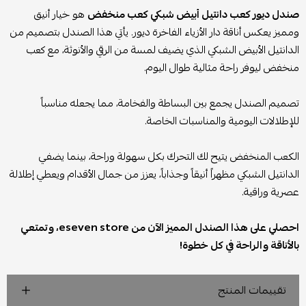
صندل ديور كعب دانتيل أبيض شبكي كعب منخفض
هو خيار أنيق
ومميز يعكس أناقة دار الأزياء الفاخرة ديور. يأتي هذا الصندل بتصميم من
الدانتيل الأبيض الشبكي الذي يضيف لمسة من الرقي والأنوثة، مع كعب
منخفض ليوفر راحة مثالية طوال اليوم.
تصميم الصندل يجمع بين البساطة والفخامة، مما يجعله مناسباً
للإطلالات اليومية والمناسبات الخاصة.
الكعب المنخفض يتيح لك التحرك بكل سهولة وراحة، بينما يضفي
الدانتيل الشبكي مظهراً أنيقاً وجذاباً، يعزز من جمال الأقدام ويعطي إطلالة
عصرية وراقية.
احصلي على هذا الصندل المميز الآن من eseven store، وتمتعي
بالأناقة والراحة في كل خطوة!
تقييمات المنتج