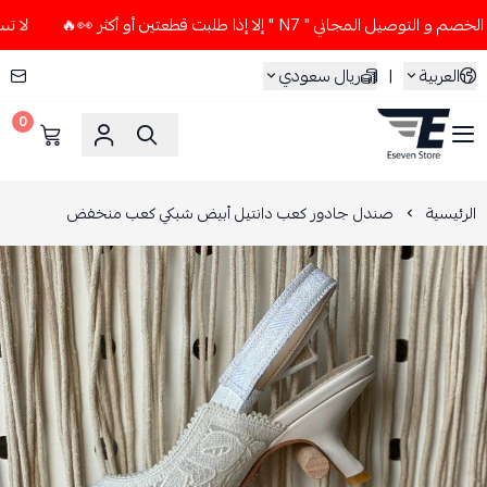
اني " N7 " إلا إذا طلبت قطعتين أو أكثر 👀🔥
لا تستخدم كود ا
العربية
|
ريال سعودي
0
ESEVEN STORE
الرئيسية
صندل جادور كعب دانتيل أبيض شبكي كعب منخفض