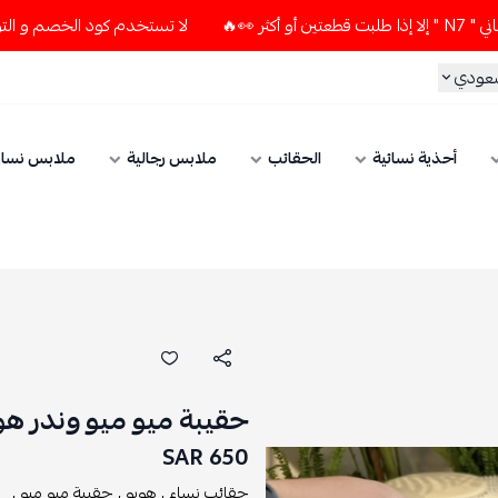
لا تستخدم كود الخصم و التوصيل المجاني " N7 " إلا إذا طلبت قطعتين أو أكثر
ي
أحذية نسائية
الحقائب
ملابس رجالية
ملابس نسائي
حقيبة ميو ميو وندر هوبو ج
650 SAR
حقائب نساء ,
هوبو ,
حقيبة ميو ميو ,