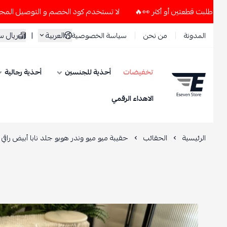
لا تستخدم كود الخصم و التوصيل المجاني " N7 " إلا إذا طلبت قطعتين أو أكثر 👀🔥
العربية
|
ريال سعود
المدونة
من نحن
سياسة الخصوصية
تخفيضات
أحذية للجنسين
أحذية رجالية
ESEVEN STORE
الاهداء الرقمي
الرئيسية
الحقائب
حقيبة ميو ميو وندر هوبو جلد نابا أبيض راقي