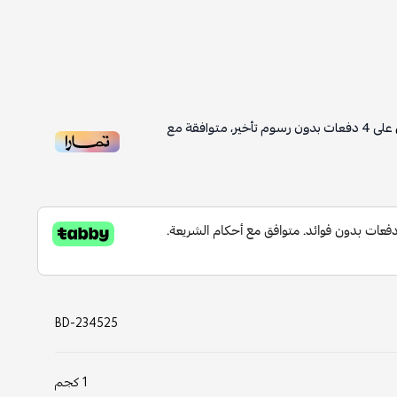
4
دفعات بدون رسوم تأخير، متوافقة مع
BD-234525
1 كجم