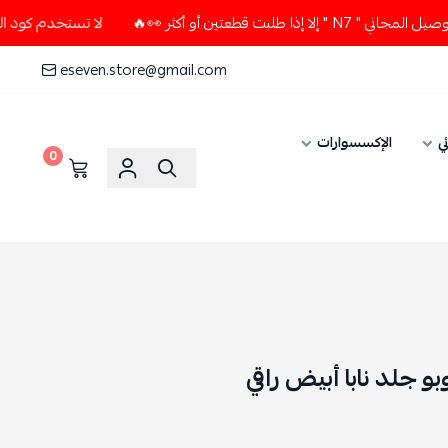
 👀🔥
لا تستخدم كود الخصم و التوصيل المجاني " N7 " إلا إذا
eseven.store@gmail.com
الإكسسوارات
0
لد نابا أبيض راقي