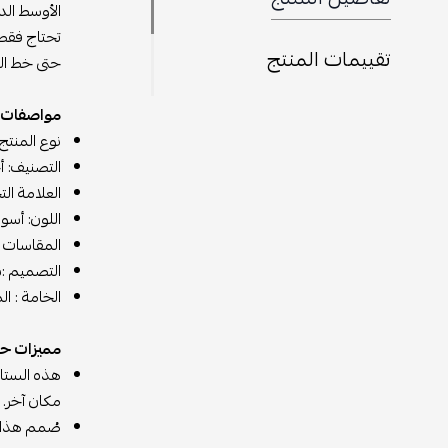
الأوسط الد
تقييمات المنتج
حتى خط الن
مواصفات
نوع المنتج
التصنيف: أ
العلامة الت
اللون: أسو
المقاسات المتا
التصميم :ب
الخامة : ا
مميزات
حذ
هذه الستايل
مكان آخر.
صُمم هذا ا