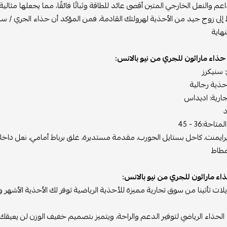
اعم والنعل الخارجي المتين أقصى عائد للطاقة وثباتًا فائقًا، مما يجعلها مث
هاية
حذاء ماراثون للجري من نيو بالانس
:
: سنيكرز
حذية رجالية
جارية: اديداس
د
حة:36 - 45
رايمنت، كاحل بستايل الجورب، مقدمة مستديرة، غلق برباط أمامي، نعل داخلي
لمطاط
اء ماراثون للجري من نيو بالانس
:
ات تأتينا من سوق تجارية مميزة للأحذية الرياضية توفر لك الأحذية الأشهر وال
لحذاء الرياضي لتوفير الدعم والراحة، ويتميز بتصميم خفيف الوزن لن يعيقك.