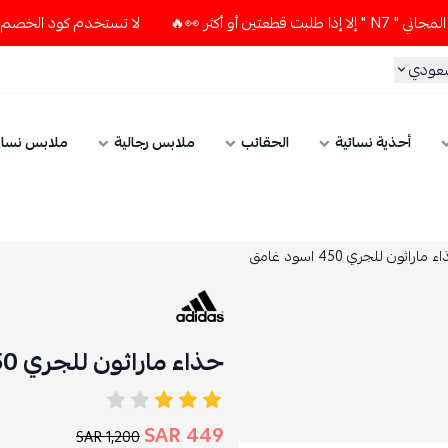
 👀🔥
لا تستخدم كود الخصم و التوصيل المجاني " N7 " إلا إذا
سعودي
أحذية نسائية
الحقائب
ملابس رجالية
ملابس نسائ
 ماراثون للجري 450 اسود غامق
حذاء ماراثون للجري 450 اسود غامق
449 SAR
1,200 SAR