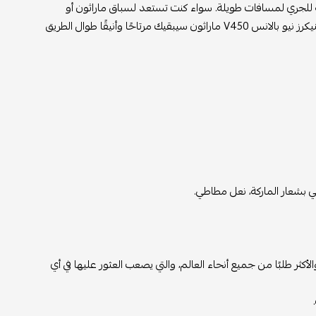
الية للجري لمسافات طويلة. سواء كنت تستعد لسباق ماراثون أو
تحتاج فقط إلى زوج جيد من الأحذية لهرولتك القادمة، فمن المؤكد أن حذاء الجري / سنيكرز نيو بالانس V450 ماراثون سيبقيك مرتاحًا وأنيقًا طوال الطريق
 بشعار الماركة، نعل مطاطي.
أكثر طلبًا من جميع أنحاء العالم، والتي يصعب العثور عليها في أي