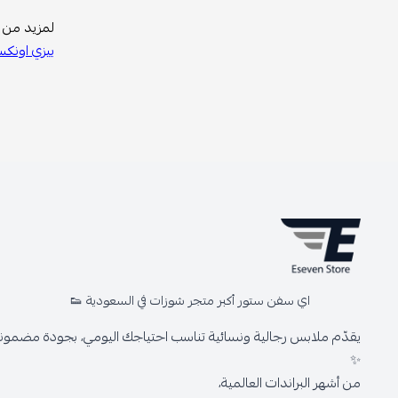
لمزيد من م
ييزي اونك
اي سفن ستور أكبر متجر شوزات في السعودية 👟
يقدّم ملابس رجالية ونسائية تناسب احتياجك اليومي، بجودة مضمونة 
✨
من أشهر البراندات العالمية،