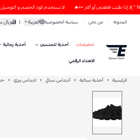
لا تستخدم كود الخصم و التوصيل المجاني " N7 " إلا إذا طلبت قطعتين أو أكثر
العربية
|
ريال 
المدونة
من نحن
سياسة الخصوصية
تخفيضات
أحذية للجنسين
أحذية رجالية
ESEVEN STORE
الاهداء الرقمي
الرئيسية
أحذية نسائية
أديداس نسائي
اديداس ييزي
حذاء