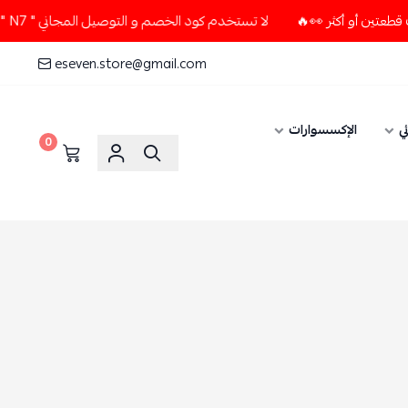
لا تستخدم كود الخصم و التوصيل المجاني " N7 " إلا إذا طلبت قطعتين أو أكثر 👀🔥
eseven.store@gmail.com
ي
الإكسسوارات
0