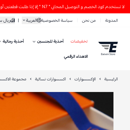
م كود الخصم و التوصيل المجاني " N7 " إلا إذا طلبت قطعتين أو أكثر 👀🔥
العربية
|
ريال 
المدونة
من نحن
سياسة الخصوصية
تخفيضات
أحذية للجنسين
أحذية رجالية
ESEVEN STORE
الاهداء الرقمي
الرئيسية
الإكسسوارات
اكسسوارات نسائية
مجموعة الاكسسو