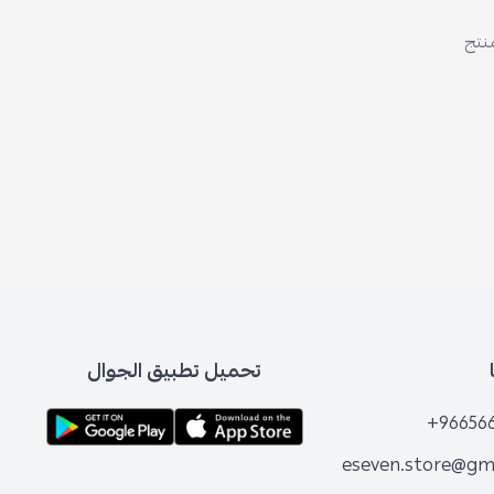
منتج
تحميل تطبيق الجوال
+96656
eseven.store@gm