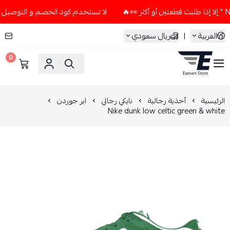
لا تستخدم كود الخصم و التوصيل المجاني " N7 " إلا إذا طلبت قطعتين أ
العربية
|
ريال سعودي
0
ESEVEN STORE
الرئيسية
أحذية رجالية
نايكي رجالي
اير جوردن
Nike dunk low celtic green & white