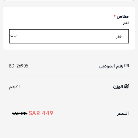
مقاس
*
اختر
رقم الموديل
BD-26905
الوزن
1 كجم
449 SAR
السعر
815 SAR