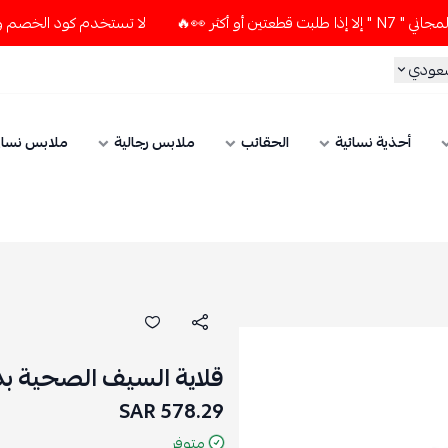
 👀🔥
لا تستخدم كود الخصم و التوصيل المجاني " N7 " إلا إذا 
سعودي
أحذية نسائية
الحقائب
ملابس رجالية
ملابس نسائ
قلاية السيف الصحية بدون زي
578.29 SAR
متوفر