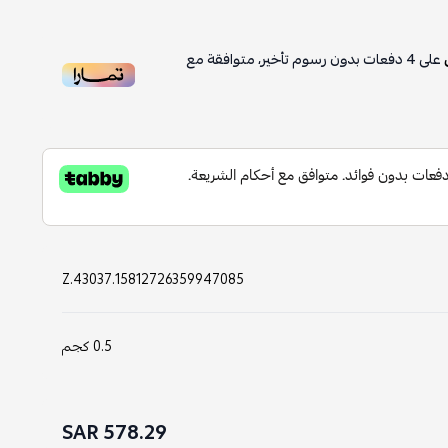
على
4
دفعات بدون رسوم تأخير، متوافقة مع
Z.43037.15812726359947085
0.5 كجم
578.29 SAR