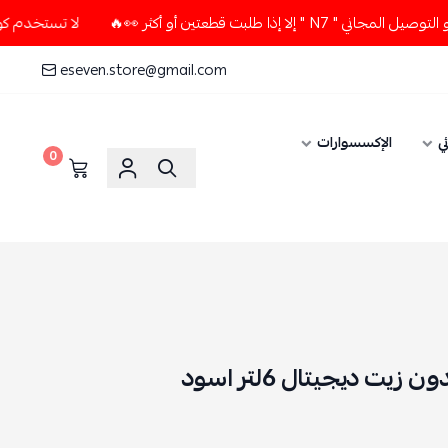
طلبت قطعتين أو أكثر 👀🔥
لا تستخدم كود الخصم و التوصيل المج
eseven.store@gmail.com
ي
الإكسسوارات
0
ت ديجيتال 6لتر اسود