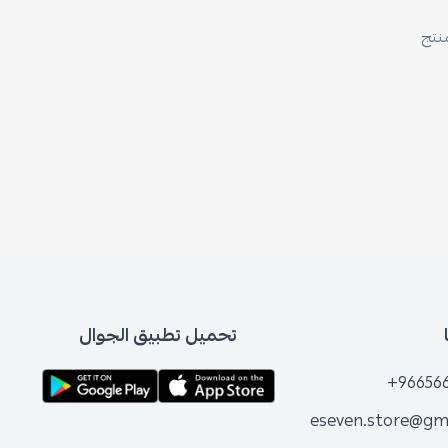
منتج
تحميل تطبيق الجوال
+96656
eseven.store@gm