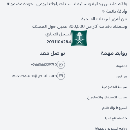
يقدّم ملابس رجالية ونسائية تناسب احتياجك اليومي، بجودة مضمونة
وأناقة دائمة ✨
من أشهر البراندات العالمية،
وسعداء بخدمة أكثر من 300,000 عميل حول المملكة.
السجل التجاري
2031106284
روابط مهمة
تواصل معنا
+966566229730
المدونة
eseven.store@gmail.com
من نحن
سياسة الخصوصية
سياسة الاستبدال والاسترجاع
الشروط والاحكام
خدمة دفع تمارا
برنامج التسويق بالعمولة