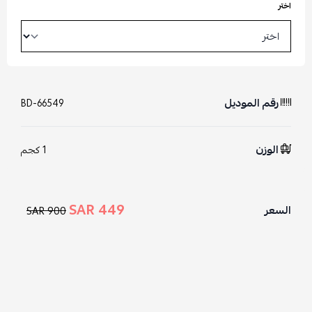
اختر
رقم الموديل
BD-66549
الوزن
1 كجم
449 SAR
السعر
900 SAR