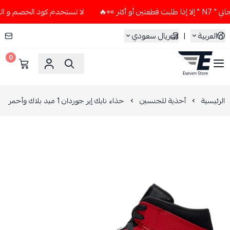
👀🔥
لا تستخدم كود الخصم و التوصيل المجاني " N7 " إلا إذا 
العربية
|
ريال سعودي
0
ESEVEN STORE
الرئيسية
أحذية للجنسين
حذاء نايك إير جوردان 1 ميد بلاك وأحمر