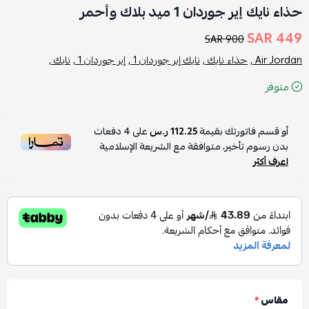
حذاء نايك إير جوردان 1 ميد بلاك وأحمر
449 SAR
900 SAR
Air Jordan ,
حذاء نايك ,
نايك إير جوردان 1 ,
إير جوردان 1 ,
نايك ,
متوفر
أو قسم فاتورتك بقيمة
112.25 ر.س
على
4
دفعات
بدون رسوم تأخير، متوافقة مع الشريعة الإسلامية
اعرف أكثر
مقاس
*